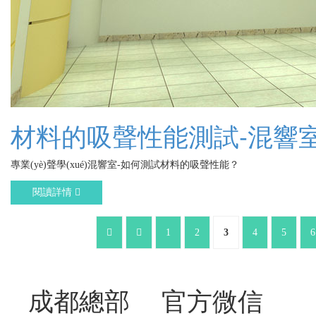
材料的吸聲性能測試-混響
專業(yè)聲學(xué)混響室-如何測試材料的吸聲性能？
閱讀詳情
1
2
3
4
5
6
成都總部
官方微信