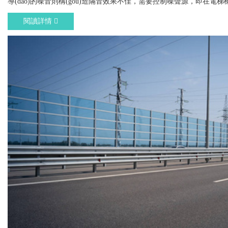
導(dǎo)的噪音則構(gòu)造隔音效果不佳，需要控制噪聲源，即在電梯
閱讀詳情