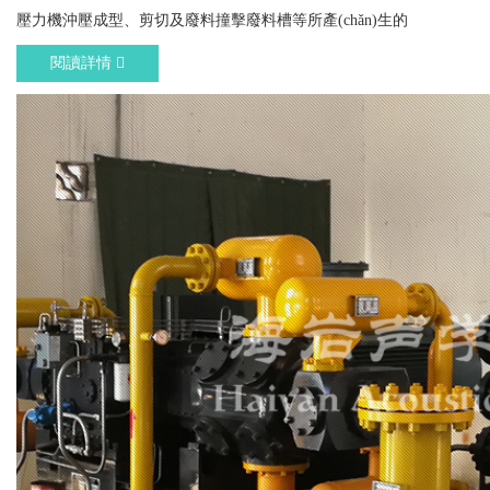
壓力機沖壓成型、剪切及廢料撞擊廢料槽等所產(chǎn)生的
閱讀詳情