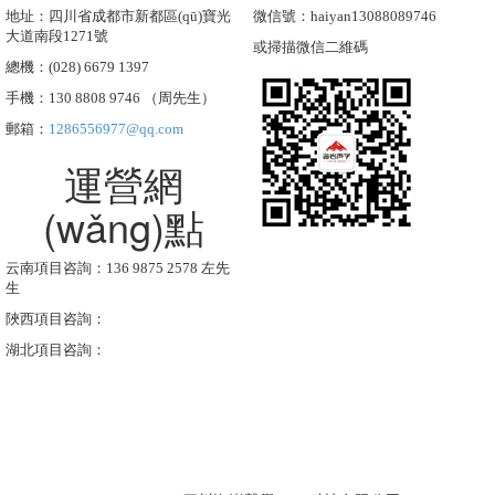
地址：四川省成都市新都區(qū)寶光
微信號：haiyan13088089746
大道南段1271號
或掃描微信二維碼
總機：(028) 6679 1397
手機：130 8808 9746 （周先生）
郵箱：
1286556977@qq.com
運營網
(wǎng)點
云南項目咨詢：136 9875 2578 左先
生
陜西項目咨詢：
湖北項目咨詢：