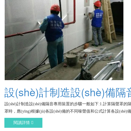
設(shè)計制造設(shè)
設(shè)計制造設(shè)備隔音專用裝置的步驟一般如下:1.計算隔聲罩的隔
罩時，應(yīng)根據(jù)各設(shè)備的不同噪聲值和公式計算各設(sh
閱讀詳情