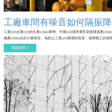
工廠車間有噪音如何隔振降
工業(yè)企業(yè)的生產(chǎn)車間、作業(yè)場所通常是噪聲源產(chǎn)生區
備產(chǎn)生的大量噪音。為防止工業(yè)噪聲的危害，保障職工的身體
閱讀詳情