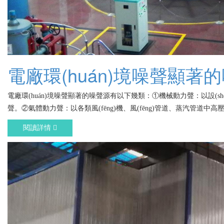
電廠環(huán)境噪聲顯著
電廠環(huán)境噪聲顯著的噪聲源有以下幾類：①機械動力聲：以設(shè)備運
聲。②氣體動力聲：以各類風(fēng)機、風(fēng)管道、蒸汽管道中高壓氣
閱讀詳情