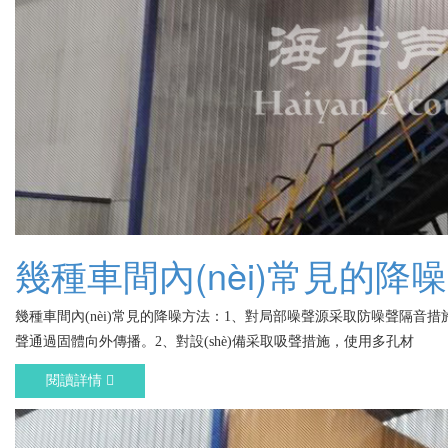
幾種車間內(nèi)常見的降
幾種車間內(nèi)常見的降噪方法：1、對局部噪聲源采取防噪聲隔音措施
聲通過固體向外傳播。2、對設(shè)備采取吸聲措施，使用多孔材
閱讀詳情