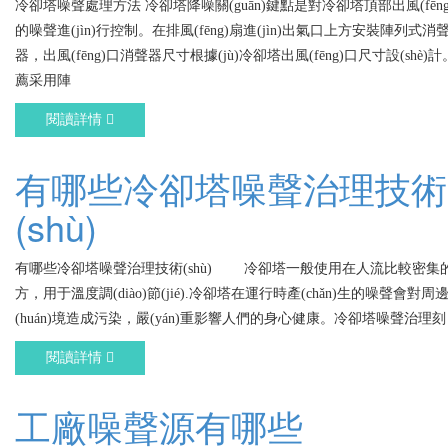
冷卻塔噪聲處理方法 冷卻塔降噪關(guān)鍵點是對冷卻塔頂部出風(fēng
的噪聲進(jìn)行控制。在排風(fēng)扇進(jìn)出氣口上方安裝陣列式消
器，出風(fēng)口消聲器尺寸根據(jù)冷卻塔出風(fēng)口尺寸設(shè)計
薦采用陣
閱讀詳情
有哪些冷卻塔噪聲治理技術
(shù)
有哪些冷卻塔噪聲治理技術(shù) 冷卻塔一般使用在人流比較密集
方，用于溫度調(diào)節(jié).冷卻塔在運行時產(chǎn)生的噪聲會對周
(huán)境造成污染，嚴(yán)重影響人們的身心健康。冷卻塔噪聲治理刻
閱讀詳情
工廠噪聲源有哪些