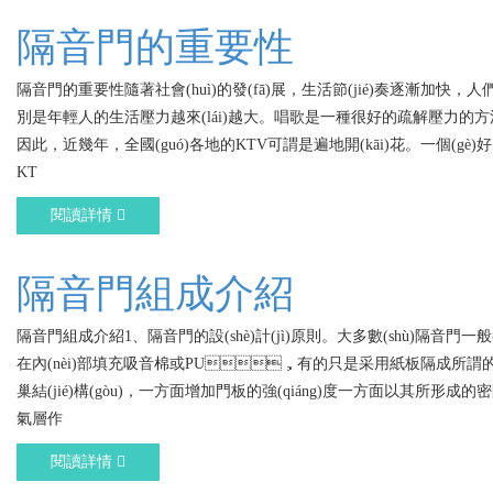
隔音門的重要性
隔音門的重要性隨著社會(huì)的發(fā)展，生活節(jié)奏逐漸加快，人
別是年輕人的生活壓力越來(lái)越大。唱歌是一種很好的疏解壓力的方法
因此，近幾年，全國(guó)各地的KTV可謂是遍地開(kāi)花。一個(gè)
KT
閱讀詳情
隔音門組成介紹
隔音門組成介紹1、隔音門的設(shè)計(jì)原則。大多數(shù)隔音門一
在內(nèi)部填充吸音棉或PU，有的只是采用紙板隔成所謂
巢結(jié)構(gòu)，一方面增加門板的強(qiáng)度一方面以其所形成的
氣層作
閱讀詳情