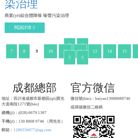
染治理
商業(yè)綜合體降噪 噪聲污染治理
閱讀詳情
7
8
9
10
11
12
13
14
15
成都總部
官方微信
地址：四川省成都市新都區(qū)寶光
微信號(hào)：haiyan13088089746
大道南段1271號(hào)
或掃描微信二維碼
總機(jī)：(028) 6679 1397
手機(jī)：130 8808 9746 （周先生）
郵箱：
1286556977@qq.com