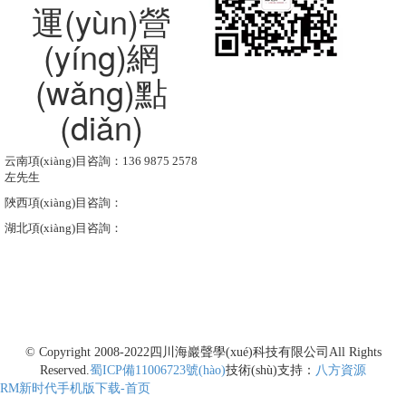
運(yùn)營
(yíng)網
(wǎng)點
(diǎn)
云南項(xiàng)目咨詢：136 9875 2578
左先生
陜西項(xiàng)目咨詢：
湖北項(xiàng)目咨詢：
© Copyright 2008-2022
四川海巖聲學(xué)科技有限公司
All Rights
Reserved.
蜀ICP備11006723號(hào)
技術(shù)支持：
八方資源
RM新时代手机版下载-首页