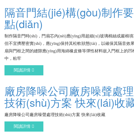
隔音門結(jié)構(gòu)制作要
點(diǎn)
制作隔音門時(shí)，門扇芯內(nèi)應(yīng)用超細(xì)玻璃棉絲或巖棉填塞
但不宜擠壓密實(shí)，應(yīng)保持其松軟狀態(tài)，以確保其隔音效果
扇與門框之間的縫隙應(yīng)用海綿橡皮條等彈性材料嵌入門框上的凹
中，粘牢
閱讀詳情
廠房降噪公司廠房噪聲處理
技術(shù)方案 快來(lái)收
廠房降噪公司廠房噪聲處理技術(shù)方案 快來(lái)收藏
閱讀詳情