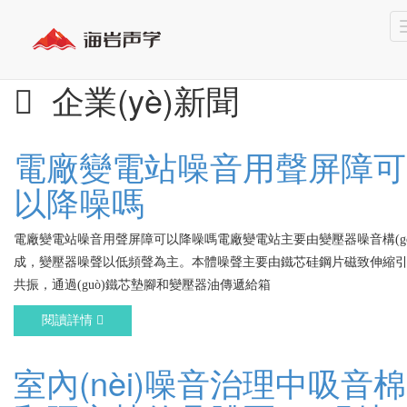
企業(yè)新聞
電廠變電站噪音用聲屏障可
以降噪嗎
電廠變電站噪音用聲屏障可以降噪嗎電廠變電站主要由變壓器噪音構(gò
成，變壓器噪聲以低頻聲為主。本體噪聲主要由鐵芯硅鋼片磁致伸縮
共振，通過(guò)鐵芯墊腳和變壓器油傳遞給箱
閱讀詳情
室內(nèi)噪音治理中吸音棉