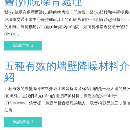
醫(yī)院噪音處理
醫(yī)院噪音處理而醫(yī)院的病房樓、門診樓、醫(yī)技樓和科研樓應(y
與城市交通干道中心保持60m以上的距離;與鐵路干線應(yīng)保持400
的距離。病房樓應(yīng)設(shè)在內(nèi)院，如病房樓接近交通干道時
(shí)，
閱讀詳情
五種有效的墻壁降噪材料介
紹
五種有效的墻壁降噪材料介紹 1.吸音棉吸音棉采用的是一種人造的無(w
(jī)纖維，是我們常見(jiàn)的墻壁降噪材料，廣泛的運(yùn)用于
KTV、錄音棚、舞廳等聲音嘈雜的地方。吸音棉容易加工，價(ji
低廉
閱讀詳情