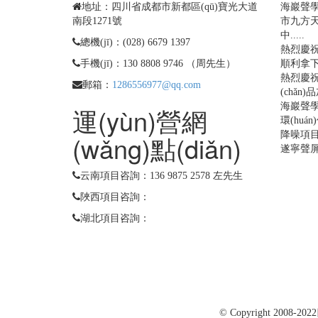
地址：四川省成都市新都區(qū)寶光大道
海巖聲學(
南段1271號
市九方
中.....
總機(jī)：(028) 6679 1397
熱烈慶祝
手機(jī)：130 8808 9746 （周先生）
順利拿下
熱烈慶祝
郵箱：
1286556977@qq.com
(chǎ
海巖聲學(
運(yùn)營網
環(huá
降噪項
(wǎng)點(diǎn)
遂寧聲
云南項目咨詢：136 9875 2578 左先生
陜西項目咨詢：
湖北項目咨詢：
© Copyright 2008-2022