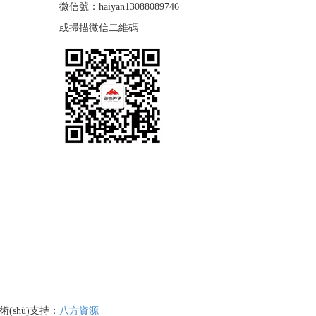
微信號：haiyan13088089746
或掃描微信二維碼
術(shù)支持：
八方資源