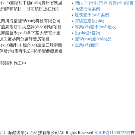
xué)書順利中標(biāo)貴州省凱里
關(guān)于我們 & 資質(zhì)證書
天街降噪項目，目前項目正在施工
噪聲治理案例
建筑聲學(xué)案例
四川海巖聲學(xué)科技有限公司
實驗室建設(shè)
溫泉酒店中央空調(diào)降噪項目
專業(yè)聲學(xué)驗收
海巖聲學(xué)拿下某大型電子產
設(shè)計咨詢
n)品加工廠越南分廠靜音房項目
聲學(xué)產(chǎn)品
xué)順利中標(biāo)重慶三峰御臨
企業(yè)新聞
n)保發(fā)電有限公司8米層參觀廊道
目
屏障順利施工中
四川海巖聲學(xué)科技有限公司
All Rights Reserved.
蜀ICP備11006723號
技