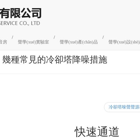
/
/
/
音房
聲學(xué)實驗室
聲學(xué)產(chǎn)品
聲學(xué)設(s
幾種常見的冷卻塔降噪措施
冷卻塔噪聲聲源
程快報
快速通道
[更多...]