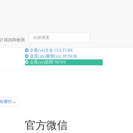
首頁
企業(yè)新聞
詳情
hè)計咨詢與檢測
關(guān)于我們
ABOUT
企業(yè)文化
CULTURE
資質(zhì)榮譽(yù)
HONOR
企業(yè)新聞
NEWS
有哪些
官方微信