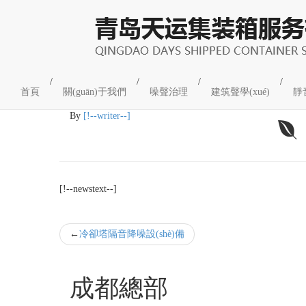
企業(yè)新聞
/
/
/
/
首頁
關(guān)于我們
噪聲治理
建筑聲學(xué)
靜
18
2022-03
By
[!--writer--]
[!--newstext--]
冷卻塔隔音降噪設(shè)備
成都總部
工