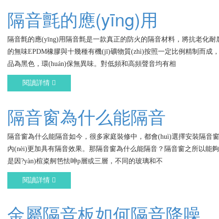
隔音氈的應(yīng)用
隔音氈的應(yīng)用隔音氈是一款真正的防火的隔音材料，將抗老化耐
的無味EPDM橡膠與十幾種有機(jī)礦物質(zhì)按照一定比例精制而成，產
品為黑色，環(huán)保無異味。對低頻和高頻聲音均有相
閱讀詳情
隔音窗為什么能隔音
隔音窗為什么能隔音如今，很多家庭裝修中，都會(huì)選擇安裝隔音窗
內(nèi)更加具有隔音效果。那隔音窗為什么能隔音？隔音窗之所以能夠隔音
是因?yàn)楦粢舸笆怯呻p層或三層，不同的玻璃和不
閱讀詳情
金屬隔音板如何隔音降噪