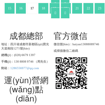
15
16
17
18
19
20
21
22
23
成都總部
官方微信
地址：四川省成都市新都區(qū)寶光
微信號(hào)：haiyan13088089746
大道南段1271號(hào)
或掃描微信二維碼
總機(jī)：(028) 6679 1397
手機(jī)：130 8808 9746 （周先生）
郵箱：
1286556977@qq.com
運(yùn)營網
(wǎng)點
(diǎn)