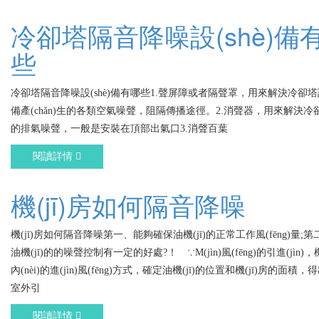
冷卻塔隔音降噪設(shè)備
些
冷卻塔隔音降噪設(shè)備有哪些1.聲屏障或者隔聲罩，用來解決冷卻塔設(
備產(chǎn)生的各類空氣噪聲，阻隔傳播途徑。2.消聲器，用來解決
的排氣噪聲，一般是安裝在頂部出氣口3.消聲百葉
閱讀詳情
機(jī)房如何隔音降噪
機(jī)房如何隔音降噪第一、能夠確保油機(jī)的正常工作風(fēng)量;第
油機(jī)的的噪聲控制有一定的好處?！ ∵M(jìn)風(fēng)的引進(jìn)，機
內(nèi)的進(jìn)風(fēng)方式，確定油機(jī)的位置和機(jī)房的面積
室外引
閱讀詳情