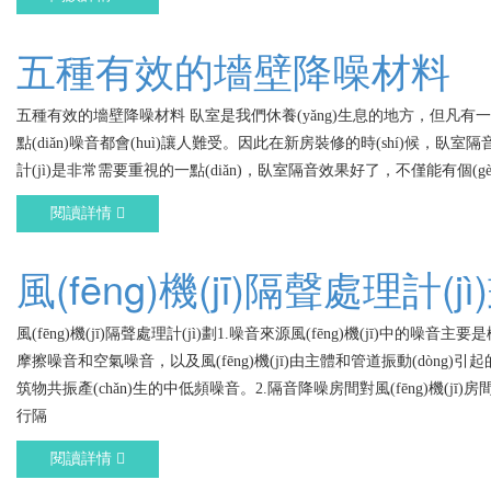
五種有效的墻壁降噪材料
五種有效的墻壁降噪材料 臥室是我們休養(yǎng)生息的地方，但凡有一點(
點(diǎn)噪音都會(huì)讓人難受。因此在新房裝修的時(shí)候，臥室隔音設
計(jì)是非常需要重視的一點(diǎn)，臥室隔音效果好了，不僅能有個(g
閱讀詳情
風(fēng)機(jī)隔聲處理計(jì
風(fēng)機(jī)隔聲處理計(jì)劃1.噪音來源風(fēng)機(jī)中的噪音主要是機
摩擦噪音和空氣噪音，以及風(fēng)機(jī)由主體和管道振動(dòng)引
筑物共振產(chǎn)生的中低頻噪音。2.隔音降噪房間對風(fēng)機(jī)房間進
行隔
閱讀詳情