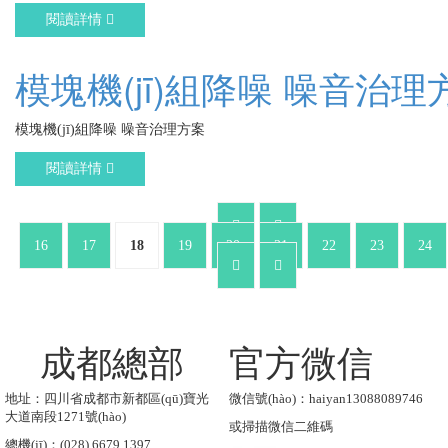
閱讀詳情
模塊機(jī)組降噪 噪音治理
模塊機(jī)組降噪 噪音治理方案
閱讀詳情
16
17
18
19
20
21
22
23
24
成都總部
官方微信
地址：四川省成都市新都區(qū)寶光
微信號(hào)：haiyan13088089746
大道南段1271號(hào)
或掃描微信二維碼
總機(jī)：(028) 6679 1397