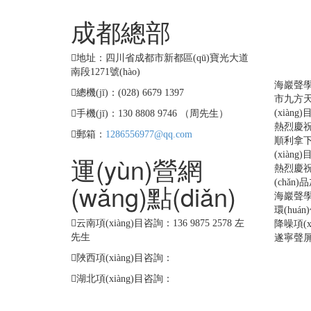
成都總部
工
(b
地址：四川省成都市新都區(qū)寶光大道
南段1271號(hào)
海巖聲學(
總機(jī)：(028) 6679 1397
市九方天
(xiàng
手機(jī)：130 8808 9746 （周先生）
熱烈慶祝
郵箱：
1286556977@qq.com
順利拿下
(xiàng)
運(yùn)營網
熱烈慶祝
(chǎn
(wǎng)點(diǎn)
海巖聲學(
環(huá
云南項(xiàng)目咨詢：136 9875 2578 左
降噪項(xi
先生
遂寧聲
陜西項(xiàng)目咨詢：
湖北項(xiàng)目咨詢：