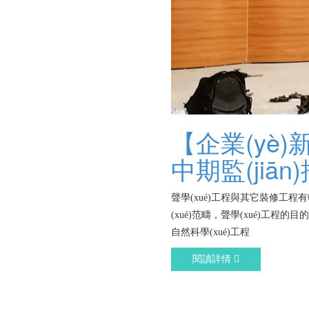
【企業(yè)
中期監(jiān
聲學(xué)工程與其它裝修工程有較大
(xué)范疇，聲學(xué)工程
自然科學(xué)工程
閱讀詳情