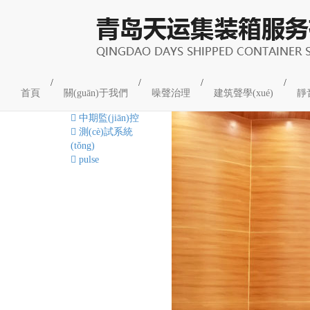
tags：pulse
/
/
/
/
首頁
關(guān)于我們
噪聲治理
建筑聲學(xué)
靜
16
2017-10
中期監(jiān)控
測(cè)試系統
(tǒng)
pulse