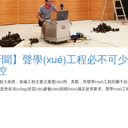
新聞】聲學(xué)工程必不可少 
)控
差異，裝修工程主要注重實(shí)用、美觀，而聲學(xué)工程則屬于
的目的是使各項(xiàng)音質(zhì)參數(shù)指標(biāo)滿足使用要求。聲學(xué