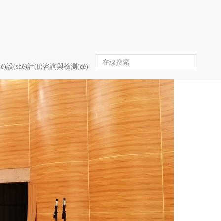
首頁
信息聚合
é)設(shè)計(jì)咨詢與檢測(cè)
關(guān)于我們
ABOUT
企業(yè)文化
CULTURE
資質(zhì)榮譽(yù)
HONOR
企業(yè)新聞
NEWS