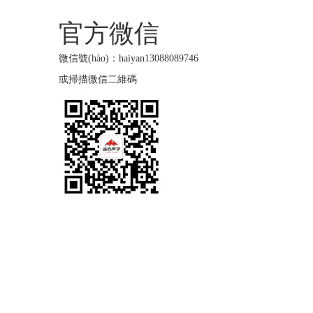
官方微信
微信號(hào)：haiyan13088089746
或掃描微信二維碼