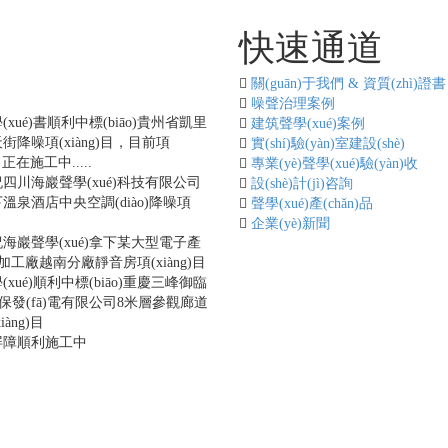
程快報
快速通道
ào)
關(guān)于我們 & 資質(zhì)證書
[更多...]
噪聲治理案例
xué)書順利中標(biāo)貴州省凱里
建筑聲學(xué)案例
街降噪項(xiàng)目，目前項
實(shí)驗(yàn)室建設(shè)
)目正在施工中.....
專業(yè)聲學(xué)驗(yàn)收
四川海巖聲學(xué)科技有限公司
設(shè)計(jì)咨詢
溫泉酒店中央空調(diào)降噪項
聲學(xué)產(chǎn)品
目
企業(yè)新聞
海巖聲學(xué)拿下某大型電子產
)品加工廠越南分廠靜音房項(xiàng)目
xué)順利中標(biāo)重慶三峰御臨
n)保發(fā)電有限公司8米層參觀廊道
àng)目
屏障順利施工中