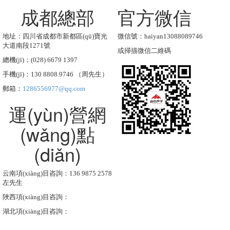
成都總部
官方微信
地址：四川省成都市新都區(qū)寶光
微信號：haiyan13088089746
大道南段1271號
或掃描微信二維碼
總機(jī)：(028) 6679 1397
手機(jī)：130 8808 9746 （周先生）
郵箱：
1286556977@qq.com
運(yùn)營網
(wǎng)點
(diǎn)
云南項(xiàng)目咨詢：136 9875 2578
左先生
陜西項(xiàng)目咨詢：
湖北項(xiàng)目咨詢：