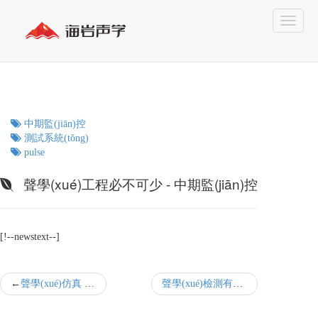
中期監(jiān)控
測試系統(tǒng)
pulse
聲學(xué)工程必不可少 - 中期監(jiān)控
[!--newstext--]
聲學(xué)仿真 - 計(jì)算機(jī)輔助聲場設(shè)計(jì)
聲學(xué)檢測有什么好處