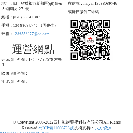
地址：四川省成都市新都區(qū)寶光
微信號：haiyan13088089746
大道南段1271號
或掃描微信二維碼
總機：(028) 6679 1397
手機：130 8808 9746 （周先生）
郵箱：
1286556977@qq.com
運營網點
云南項目咨詢：136 9875 2578 左先
生
陜西項目咨詢：
湖北項目咨詢：
© Copyright 2008-2022
四川海巖聲學科技有限公司
All Rights
Reserved.
蜀ICP備11006723號
技術支持：
八方資源