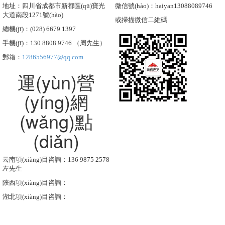
地址：四川省成都市新都區(qū)寶光
微信號(hào)：haiyan13088089746
大道南段1271號(hào)
或掃描微信二維碼
總機(jī)：(028) 6679 1397
手機(jī)：130 8808 9746 （周先生）
郵箱：
1286556977@qq.com
運(yùn)營
(yíng)網
(wǎng)點
(diǎn)
云南項(xiàng)目咨詢：136 9875 2578
左先生
陜西項(xiàng)目咨詢：
湖北項(xiàng)目咨詢：