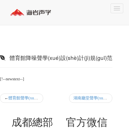
體育館降噪聲學(xué)設(shè)計(jì)規(guī)范
[!--newstext--]
體育館聲學(xué)設(shè)計(jì)價(jià)目表
湖南廳堂聲學(xué)設(shè)計(jì)工程
成都總部
官方微信