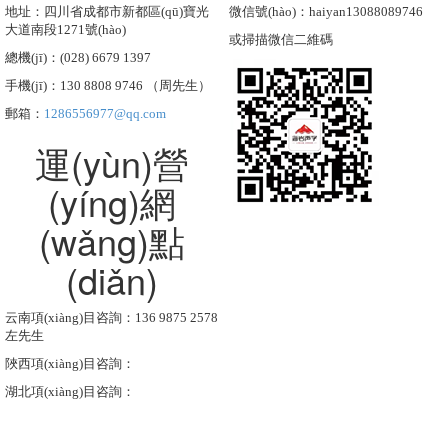
地址：四川省成都市新都區(qū)寶光
微信號(hào)：haiyan13088089746
大道南段1271號(hào)
或掃描微信二維碼
總機(jī)：(028) 6679 1397
手機(jī)：130 8808 9746 （周先生）
郵箱：
1286556977@qq.com
運(yùn)營
(yíng)網
(wǎng)點
(diǎn)
云南項(xiàng)目咨詢：136 9875 2578
左先生
陜西項(xiàng)目咨詢：
湖北項(xiàng)目咨詢：