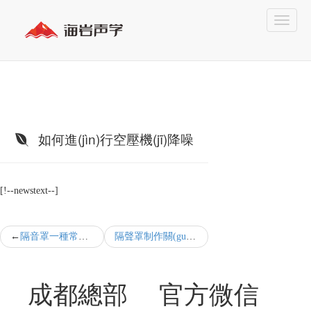
如何進(jìn)行空壓機(jī)降噪
[!--newstext--]
隔音罩一種常見的機(jī)器噪聲治理設(shè)備
隔聲罩制作關(guān)乎工業(yè)噪聲降噪的效果
成都總部
官方微信