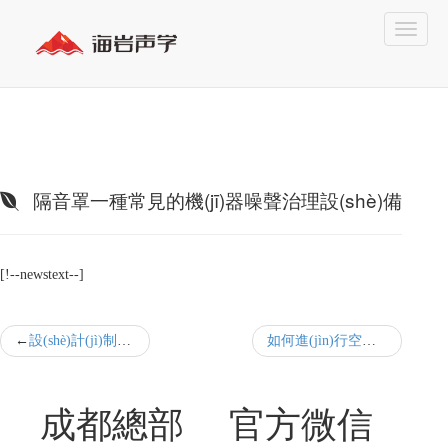
隔音罩一種常見的機(jī)器噪聲治理設(shè)備
[!--newstext--]
設(shè)計(jì)制作設(shè)備隔音專用裝置的步驟
如何進(jìn)行空壓機(jī)降噪
成都總部
官方微信