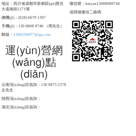
地址：四川省成都市新都區(qū)寶光
微信號：haiyan13088089746
大道南段1271號
或掃描微信二維碼
總機(jī)：(028) 6679 1397
手機(jī)：130 8808 9746 （周先生）
郵箱：
1286556977@qq.com
運(yùn)營網
(wǎng)點
(diǎn)
云南項(xiàng)目咨詢：136 9875 2578
左先生
陜西項(xiàng)目咨詢：
湖北項(xiàng)目咨詢：