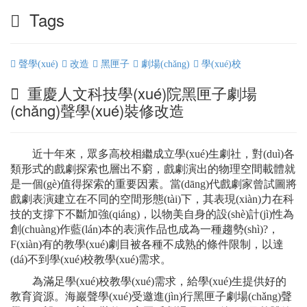
Tags
聲學(xué)
改造
黑匣子
劇場(chǎng)
學(xué)校
重慶人文科技學(xué)院黑匣子劇場
(chǎng)聲學(xué)裝修改造
近十年來，眾多高校相繼成立學(xué)生劇社，對(duì)各
類形式的戲劇探索也層出不窮，戲劇演出的物理空間載體就
是一個(gè)值得探索的重要因素。當(dāng)代戲劇家曾試圖將
戲劇表演建立在不同的空間形態(tài)下，其表現(xiàn)力在科
技的支撐下不斷加強(qiáng)，以物美自身的設(shè)計(jì)性為
創(chuàng)作藍(lán)本的表演作品也成為一種趨勢(shì)?，
F(xiàn)有的教學(xué)劇目被各種不成熟的條件限制，以達
(dá)不到學(xué)校教學(xué)需求。
為滿足學(xué)校教學(xué)需求，給學(xué)生提供好的
教育資源。
海巖聲學(xué)受邀進(jìn)行黑匣子劇場(chǎng)聲