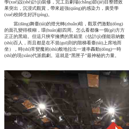
學(xué)設(shè)計(jì)裝修，完工后劇場(chǎng)節(jié)目整體效
果突出，沉浸式觀賞，帶來超強(qiáng)的感染力，廣受學
(xué)校師生好評(píng)。
當(dāng)舞臺(tái)的燈光轉(zhuǎn)暗，觀眾們激動(dòng)
的面孔變得模糊，環(huán)顧四周。怎么看都像一個(gè)方方
正正的黑箱。但這只狹窄
擁擠
的
黑箱
里（估計(jì)僅能容納數
(shù)百人，而且都是在不規(guī)則的階梯看臺(tái)上席地而
坐），時(shí)常變魔術(shù)般地拉出一連串轟動(dòng)一時
(shí)的現(xiàn)代派戲劇。這就是
“黑匣子”最神秘的力量。