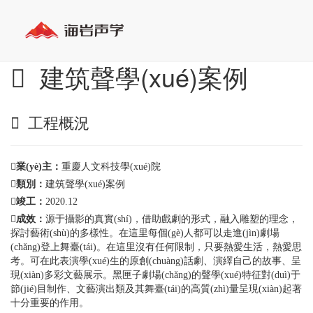
建筑聲學(xué)案例
工程概況
業(yè)主：
重慶人文科技學(xué)院
類別：
建筑聲學(xué)案例
竣工：
2020.12
成效：
源于攝影的真實(shí)，借助戲劇的形式，融入雕塑的理念，
探討藝術(shù)的多樣性。在這里每個(gè)人都可以走進(jìn)劇場
(chǎng)登上舞臺(tái)。在這里沒有任何限制，只要熱愛生活，熱愛思
考。可在此表演學(xué)生的原創(chuàng)話劇、演繹自己的故事、呈
現(xiàn)多彩文藝展示。黑匣子劇場(chǎng)的聲學(xué)特征對(duì)于
節(jié)目制作、文藝演出類及其舞臺(tái)的高質(zhì)量呈現(xiàn)起著
十分重要的作用。