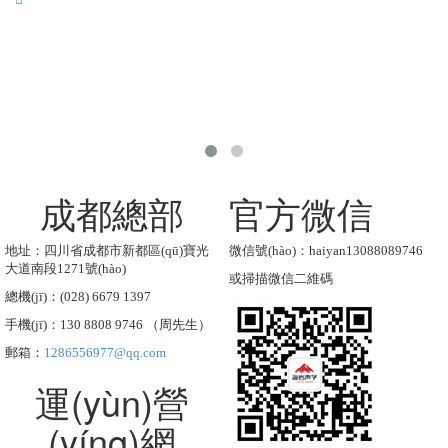
成都總部
官方微信
地址：四川省成都市新都區(qū)寶光
微信號(hào)：haiyan13088089746
大道南段1271號(hào)
或掃描微信二維碼
總機(jī)：(028) 6679 1397
手機(jī)：130 8808 9746 （周先生）
郵箱：
1286556977@qq.com
運(yùn)營
(yíng)網