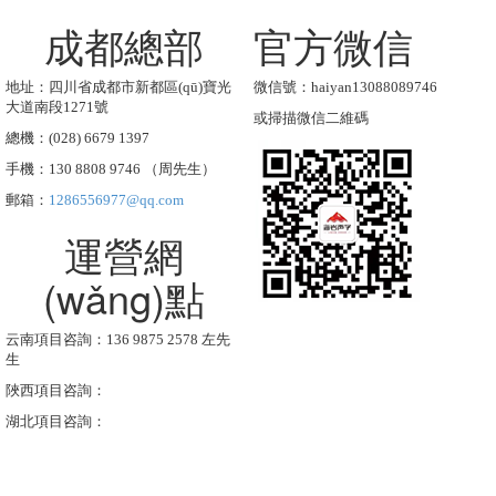
成都總部
官方微信
地址：四川省成都市新都區(qū)寶光
微信號：haiyan13088089746
大道南段1271號
或掃描微信二維碼
總機：(028) 6679 1397
手機：130 8808 9746 （周先生）
郵箱：
1286556977@qq.com
運營網
(wǎng)點
云南項目咨詢：136 9875 2578 左先
生
陜西項目咨詢：
湖北項目咨詢：