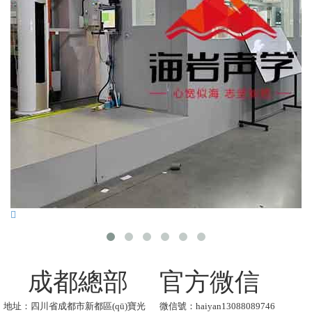
成都總部
官方微信
地址：四川省成都市新都區(qū)寶光
微信號：haiyan13088089746