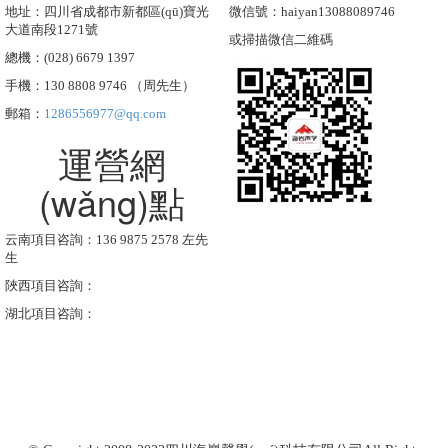
地址：四川省成都市新都區(qū)寶光
微信號：haiyan13088089746
大道南段1271號
或掃描微信二維碼
總機：(028) 6679 1397
手機：130 8808 9746 （周先生）
郵箱：
1286556977@qq.com
運營網
(wǎng)點
云南項目咨詢：136 9875 2578 左先
生
陜西項目咨詢：
湖北項目咨詢：