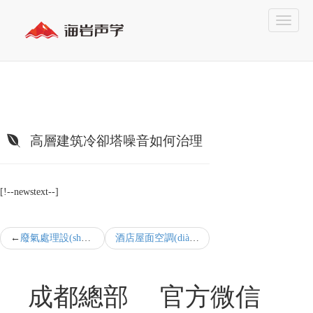
高層建筑冷卻塔噪音如何治理
[!--newstext--]
廢氣處理設(shè)備降噪處理聲屏障的特點
酒店屋面空調(diào)系統(tǒng)降噪辦法介紹
成都總部
官方微信