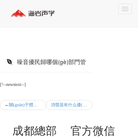
噪音擾民歸哪個(gè)部門管
[!--newstext--]
關(guān)于體育館吸聲降噪
消聲器有什么優(yōu)勢(shì)
成都總部
官方微信