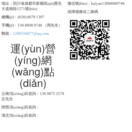
地址：四川省成都市新都區(qū)寶光
微信號(hào)：haiyan13088089746
大道南段1271號(hào)
或掃描微信二維碼
總機(jī)：(028) 6679 1397
手機(jī)：130 8808 9746 （周先生）
郵箱：
1286556977@qq.com
運(yùn)營
(yíng)網
(wǎng)點
(diǎn)
云南項(xiàng)目咨詢：136 9875 2578
左先生
陜西項(xiàng)目咨詢：
湖北項(xiàng)目咨詢：