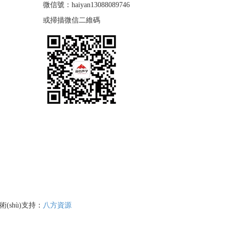
微信號：haiyan13088089746
或掃描微信二維碼
術(shù)支持：
八方資源