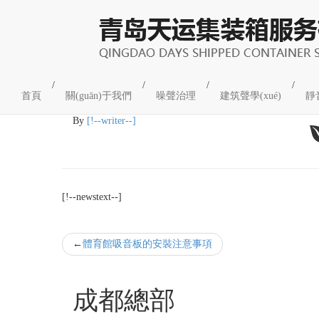
企業(yè)新聞
/
/
/
/
首頁
關(guān)于我們
噪聲治理
建筑聲學(xué)
靜
05
2022-05
By
[!--writer--]
[!--newstext--]
體育館吸音板的安裝注意事項
成都總部
工