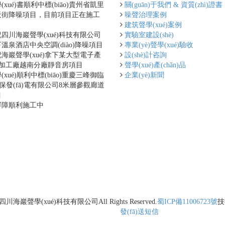
xué)書順利中標(biāo)貴州省凱里
關(guān)于我們 & 資質(zhì)證書
街降噪項目，目前項目正在施工
噪聲治理案例
建筑聲學(xué)案例
四川海巖聲學(xué)科技有限公司
實驗室建設(shè)
溫泉酒店中央空調(diào)降噪項目
專業(yè)聲學(xué)驗收
海巖聲學(xué)拿下某大型電子產
設(shè)計咨詢
n)品加工廠越南分廠靜音房項目
聲學(xué)產(chǎn)品
xué)順利中標(biāo)重慶三峰御臨
企業(yè)新聞
n)保發(fā)電有限公司8米層參觀廊道
目
屏障順利施工中
四川海巖聲學(xué)科技有限公司
All Rights Reserved.
蜀ICP備11006723號
技
發(fā)送短信