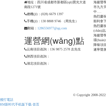
地址：四川省成都市新都區(qū)寶光大道
海巖聲學(
南段1271號
市九方天
中.....
總機(jī)：(028) 6679 1397
熱烈慶祝
手機(jī)：130 8808 9746 （周先生）
順利拿下
熱烈慶祝
郵箱：
1286556977@qq.com
(chǎ
海巖聲學(
運營網(wǎng)點
環(huá
降噪項
云南項目咨詢：136 9875 2578 左先生
遂寧聲
陜西項目咨詢：
湖北項目咨詢：
© Copyright 2008-2022
撥打電話
RM新时代手机版下载-首页