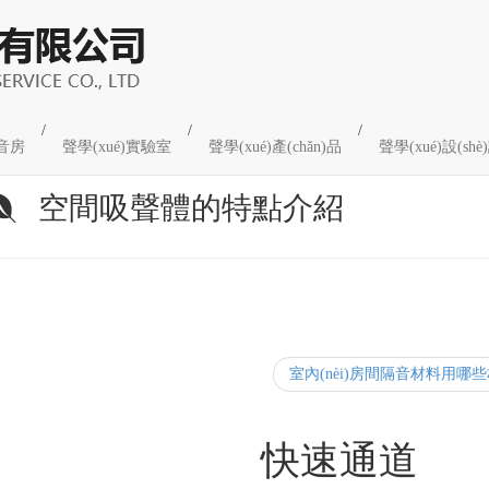
/
/
/
音房
聲學(xué)實驗室
聲學(xué)產(chǎn)品
聲學(xué)設(s
空間吸聲體的特點介紹
室內(nèi)房間隔音材料用哪
程快報
快速通道
[更多...]