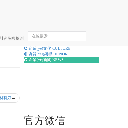
首頁
企業(yè)新聞
詳情
hè)計咨詢與檢測
關(guān)于我們
ABOUT
企業(yè)文化
CULTURE
資質(zhì)榮譽
HONOR
企業(yè)新聞
NEWS
些材料好
官方微信