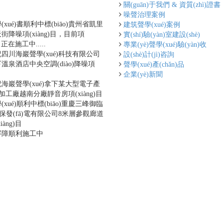
ào)
關(guān)于我們 & 資質(zhì)證書
[更多...]
噪聲治理案例
xué)書順利中標(biāo)貴州省凱里
建筑聲學(xué)案例
降噪項(xiàng)目，目前項
實(shí)驗(yàn)室建設(shè)
)目正在施工中.....
專業(yè)聲學(xué)驗(yàn)收
四川海巖聲學(xué)科技有限公司
設(shè)計(jì)咨詢
溫泉酒店中央空調(diào)降噪項
聲學(xué)產(chǎn)品
目
企業(yè)新聞
海巖聲學(xué)拿下某大型電子產
)品加工廠越南分廠靜音房項(xiàng)目
xué)順利中標(biāo)重慶三峰御臨
n)保發(fā)電有限公司8米層參觀廊道
àng)目
屏障順利施工中