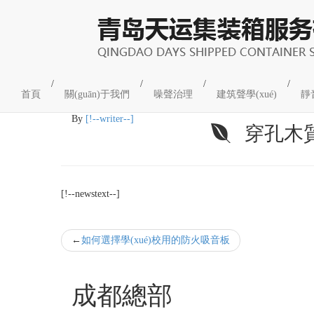
企業(yè)新聞
/
/
/
/
首頁
關(guān)于我們
噪聲治理
建筑聲學(xué)
靜
05
2022-05
By
[!--writer--]
穿孔木質
[!--newstext--]
如何選擇學(xué)校用的防火吸音板
成都總部
工