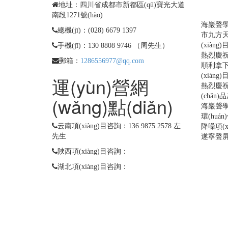
(b
地址：四川省成都市新都區(qū)寶光大道
南段1271號(hào)
海巖聲學(
總機(jī)：(028) 6679 1397
市九方天街
(xiàng
手機(jī)：130 8808 9746 （周先生）
熱烈慶祝
郵箱：
1286556977@qq.com
順利拿下
(xiàng)
運(yùn)營網
熱烈慶祝
(chǎn
(wǎng)點(diǎn)
海巖聲學(
環(huá
云南項(xiàng)目咨詢：136 9875 2578 左
降噪項(xi
先生
遂寧聲
陜西項(xiàng)目咨詢：
湖北項(xiàng)目咨詢：