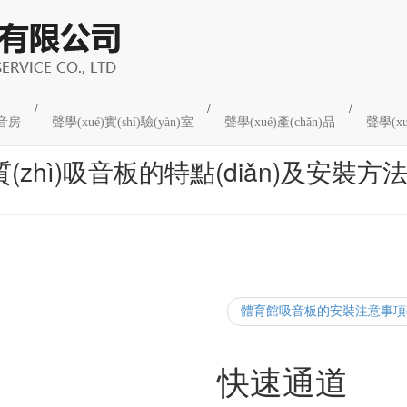
/
/
/
音房
聲學(xué)實(shí)驗(yàn)室
聲學(xué)產(chǎn)品
聲學(xu
(zhì)吸音板的特點(diǎn)及安裝方
體育館吸音板的安裝注意事項(xi
程快報
快速通道