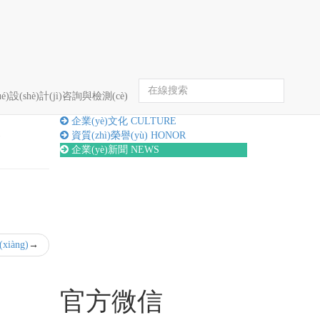
首頁
企業(yè)新聞
詳情
é)設(shè)計(jì)咨詢與檢測(cè)
關(guān)于我們
ABOUT
企業(yè)文化
CULTURE
法
資質(zhì)榮譽(yù)
HONOR
企業(yè)新聞
NEWS
àng)
官方微信