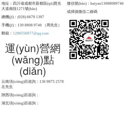
地址：四川省成都市新都區(qū)寶光
微信號(hào)：haiyan13088089746
大道南段1271號(hào)
或掃描微信二維碼
總機(jī)：(028) 6679 1397
手機(jī)：130 8808 9746 （周先生）
郵箱：
1286556977@qq.com
運(yùn)營網
(wǎng)點
(diǎn)
云南項(xiàng)目咨詢：136 9875 2578
左先生
陜西項(xiàng)目咨詢：
湖北項(xiàng)目咨詢：