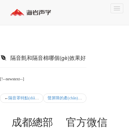
隔音氈和隔音棉哪個(gè)效果好
[!--newstext--]
隔音罩特點(diǎn)有哪些
聲屏障的產(chǎn)品特點(diǎn)
成都總部
官方微信