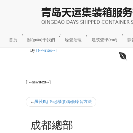
企業(yè)新聞
/
/
/
/
首頁
關(guān)于我們
噪聲治理
建筑聲學(xué)
靜
16
2022-03
By
[!--writer--]
[!--newstext--]
羅茨風(fēng)機(jī)降低噪音方法
成都總部
工