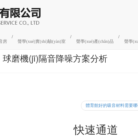
/
/
/
音房
聲學(xué)實(shí)驗(yàn)室
聲學(xué)產(chǎn)品
聲學(xu
球磨機(jī)隔音降噪方案分析
體育館好的吸音材料需要哪
程快報
快速通道