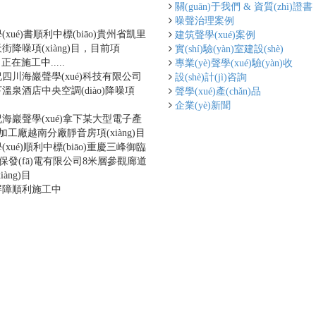
ào)
關(guān)于我們 & 資質(zhì)證書
[更多...]
噪聲治理案例
xué)書順利中標(biāo)貴州省凱里
建筑聲學(xué)案例
降噪項(xiàng)目，目前項
實(shí)驗(yàn)室建設(shè)
)目正在施工中.....
專業(yè)聲學(xué)驗(yàn)收
四川海巖聲學(xué)科技有限公司
設(shè)計(jì)咨詢
溫泉酒店中央空調(diào)降噪項
聲學(xué)產(chǎn)品
目
企業(yè)新聞
海巖聲學(xué)拿下某大型電子產
)品加工廠越南分廠靜音房項(xiàng)目
xué)順利中標(biāo)重慶三峰御臨
n)保發(fā)電有限公司8米層參觀廊道
àng)目
屏障順利施工中