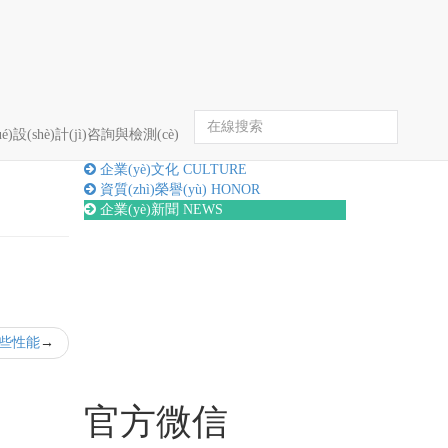
首頁
企業(yè)新聞
詳情
é)設(shè)計(jì)咨詢與檢測(cè)
關(guān)于我們
ABOUT
企業(yè)文化
CULTURE
資質(zhì)榮譽(yù)
HONOR
企業(yè)新聞
NEWS
些性能
官方微信