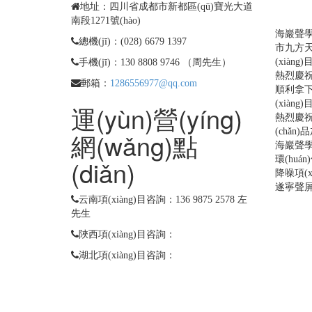
(b
地址：四川省成都市新都區(qū)寶光大道
南段1271號(hào)
海巖聲學(
總機(jī)：(028) 6679 1397
市九方天街
(xiàng
手機(jī)：130 8808 9746 （周先生）
熱烈慶祝
郵箱：
1286556977@qq.com
順利拿下
(xiàng)
運(yùn)營(yíng)
熱烈慶祝
(chǎn
網(wǎng)點
海巖聲學(
環(huá
(diǎn)
降噪項(xi
遂寧聲
云南項(xiàng)目咨詢：136 9875 2578 左
先生
陜西項(xiàng)目咨詢：
湖北項(xiàng)目咨詢：