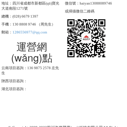
地址：四川省成都市新都區(qū)寶光
微信號：haiyan13088089746
大道南段1271號
或掃描微信二維碼
總機：(028) 6679 1397
手機：130 8808 9746 （周先生）
郵箱：
1286556977@qq.com
運營網
(wǎng)點
云南項目咨詢：136 9875 2578 左先
生
陜西項目咨詢：
湖北項目咨詢：