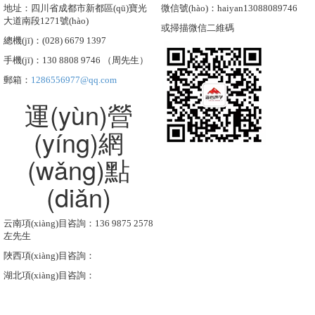
地址：四川省成都市新都區(qū)寶光
微信號(hào)：haiyan13088089746
大道南段1271號(hào)
或掃描微信二維碼
總機(jī)：(028) 6679 1397
手機(jī)：130 8808 9746 （周先生）
郵箱：
1286556977@qq.com
運(yùn)營
(yíng)網
(wǎng)點
(diǎn)
云南項(xiàng)目咨詢：136 9875 2578
左先生
陜西項(xiàng)目咨詢：
湖北項(xiàng)目咨詢：