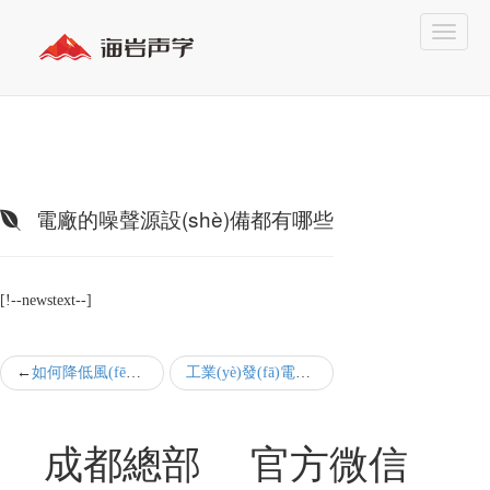
電廠的噪聲源設(shè)備都有哪些
[!--newstext--]
如何降低風(fēng)機(jī)噪音
工業(yè)發(fā)電機(jī)房的噪聲降噪能夠采用什么方法
成都總部
官方微信