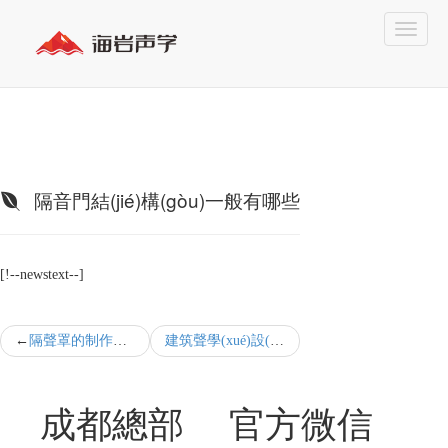
隔音門結(jié)構(gòu)一般有哪些
[!--newstext--]
隔聲罩的制作要求有哪些需要考慮的
建筑聲學(xué)設(shè)計具體有哪些內(nèi)容
成都總部
官方微信