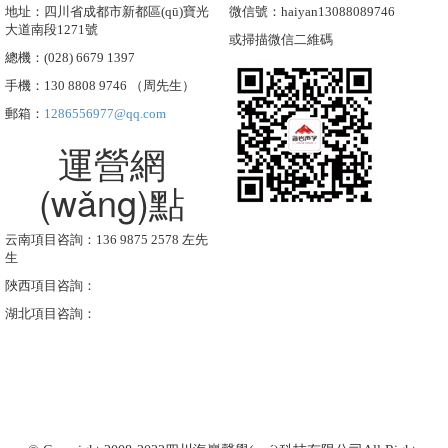
地址：四川省成都市新都區(qū)寶光
微信號：haiyan13088089746
大道南段1271號
或掃描微信二維碼
總機：(028) 6679 1397
手機：130 8808 9746 （周先生）
郵箱：
1286556977@qq.com
運營網
(wǎng)點
云南項目咨詢：136 9875 2578 左先
生
陜西項目咨詢：
湖北項目咨詢：