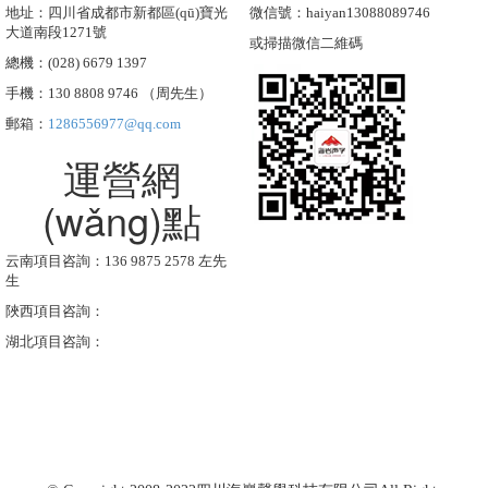
地址：四川省成都市新都區(qū)寶光
微信號：haiyan13088089746
大道南段1271號
或掃描微信二維碼
總機：(028) 6679 1397
手機：130 8808 9746 （周先生）
郵箱：
1286556977@qq.com
運營網
(wǎng)點
云南項目咨詢：136 9875 2578 左先
生
陜西項目咨詢：
湖北項目咨詢：