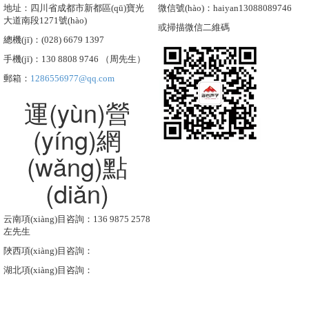
地址：四川省成都市新都區(qū)寶光
微信號(hào)：haiyan13088089746
大道南段1271號(hào)
或掃描微信二維碼
總機(jī)：(028) 6679 1397
手機(jī)：130 8808 9746 （周先生）
郵箱：
1286556977@qq.com
運(yùn)營
(yíng)網
(wǎng)點
(diǎn)
云南項(xiàng)目咨詢：136 9875 2578
左先生
陜西項(xiàng)目咨詢：
湖北項(xiàng)目咨詢：