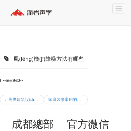
風(fēng)機(jī)降噪方法有哪些
[!--newstext--]
高層建筑設(shè)備層冷卻塔噪音處理方案有哪些
家庭裝修常用的隔音材料有哪些
成都總部
官方微信