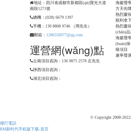
地址：四川省成都市新都區(qū)寶光大道
海巖聲學
南段1271號
方天街降
熱烈慶祝
總機：(028) 6679 1397
順利拿下
手機：130 8808 9746 （周先生）
熱烈慶祝
(chǎ
郵箱：
1286556977@qq.com
海巖聲學
(huán
運營網(wǎng)點
噪項目
遂寧聲
云南項目咨詢：136 9875 2578 左先生
陜西項目咨詢：
湖北項目咨詢：
© Copyright 2008-2022
撥打電話
RM新时代手机版下载-首页