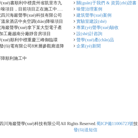
(xué)書順利中標貴州省凱里市九
關(guān)于我們 & 資質(zhì)證書
噪項目，目前項目正在施工中.....
噪聲治理案例
四川海巖聲學(xué)科技有限公司
建筑聲學(xué)案例
溫泉酒店中央空調(diào)降噪項目
實驗室建設(shè)
海巖聲學(xué)拿下某大型電子產
專業(yè)聲學(xué)驗收
n)品加工廠越南分廠靜音房項目
設(shè)計咨詢
(xué)順利中標重慶三峰御臨環
聲學(xué)產(chǎn)品
)保發(fā)電有限公司8米層參觀廊道降
企業(yè)新聞
屏障順利施工中
四川海巖聲學(xué)科技有限公司
All Rights Reserved.
蜀ICP備11006723號
技
發(fā)送短信