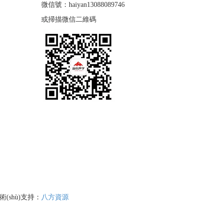
微信號：haiyan13088089746
或掃描微信二維碼
術(shù)支持：
八方資源