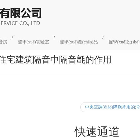
/
/
/
音房
聲學(xué)實驗室
聲學(xué)產(chǎn)品
聲學(xué)設(s
住宅建筑隔音中隔音氈的作用
中央空調(diào)降噪常用的
程快報
快速通道
[更多...]