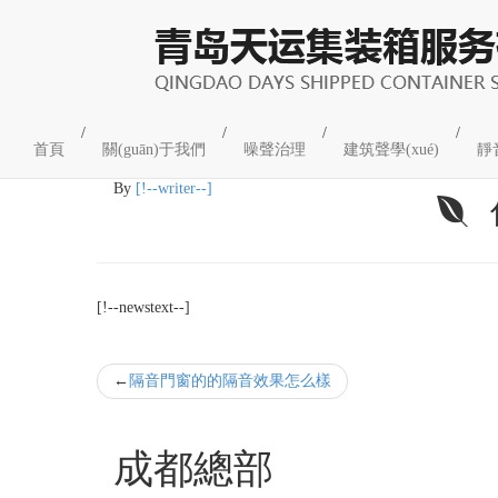
企業(yè)新聞
/
/
/
/
首頁
關(guān)于我們
噪聲治理
建筑聲學(xué)
靜
02
2021-11
By
[!--writer--]
[!--newstext--]
隔音門窗的的隔音效果怎么樣
成都總部
工