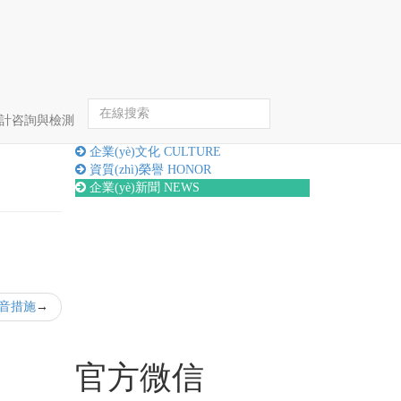
首頁
企業(yè)新聞
詳情
hè)計咨詢與檢測
關(guān)于我們
ABOUT
企業(yè)文化
CULTURE
資質(zhì)榮譽
HONOR
企業(yè)新聞
NEWS
消音措施
官方微信