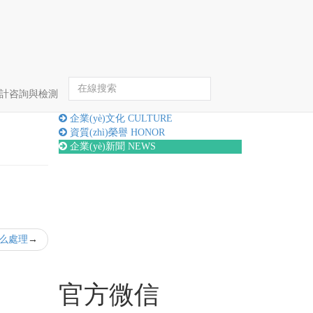
首頁
企業(yè)新聞
詳情
hè)計咨詢與檢測
關(guān)于我們
ABOUT
企業(yè)文化
CULTURE
資質(zhì)榮譽
HONOR
企業(yè)新聞
NEWS
怎么處理
官方微信