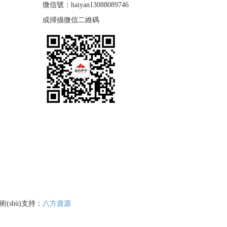
微信號：haiyan13088089746
或掃描微信二維碼
術(shù)支持：
八方資源