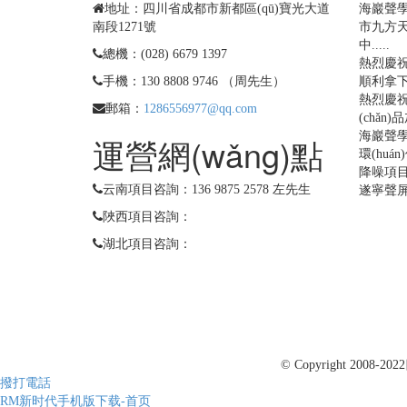
地址：四川省成都市新都區(qū)寶光大道
海巖聲學(
南段1271號
市九方天
中.....
總機：(028) 6679 1397
熱烈慶祝
手機：130 8808 9746 （周先生）
順利拿下
熱烈慶祝
郵箱：
1286556977@qq.com
(chǎ
海巖聲學(
運營網(wǎng)點
環(huá
降噪項
云南項目咨詢：136 9875 2578 左先生
遂寧聲
陜西項目咨詢：
湖北項目咨詢：
© Copyright 2008-2022
撥打電話
RM新时代手机版下载-首页