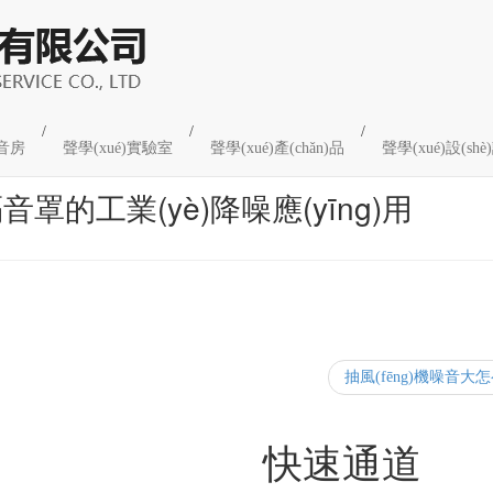
/
/
/
音房
聲學(xué)實驗室
聲學(xué)產(chǎn)品
聲學(xué)設(s
音罩的工業(yè)降噪應(yīng)用
抽風(fēng)機噪音大
程快報
快速通道
[更多...]