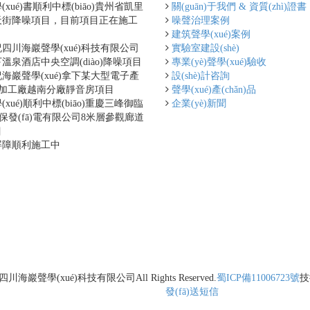
xué)書順利中標(biāo)貴州省凱里
關(guān)于我們 & 資質(zhì)證書
街降噪項目，目前項目正在施工
噪聲治理案例
建筑聲學(xué)案例
四川海巖聲學(xué)科技有限公司
實驗室建設(shè)
溫泉酒店中央空調(diào)降噪項目
專業(yè)聲學(xué)驗收
海巖聲學(xué)拿下某大型電子產
設(shè)計咨詢
n)品加工廠越南分廠靜音房項目
聲學(xué)產(chǎn)品
xué)順利中標(biāo)重慶三峰御臨
企業(yè)新聞
n)保發(fā)電有限公司8米層參觀廊道
目
屏障順利施工中
四川海巖聲學(xué)科技有限公司
All Rights Reserved.
蜀ICP備11006723號
技
發(fā)送短信