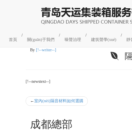
企業(yè)新聞
/
/
/
/
首頁
關(guān)于我們
噪聲治理
建筑聲學(xué)
靜
08
2021-10
By
[!--writer--]
隔
[!--newstext--]
室內(nèi)隔音材料如何選購
成都總部
工