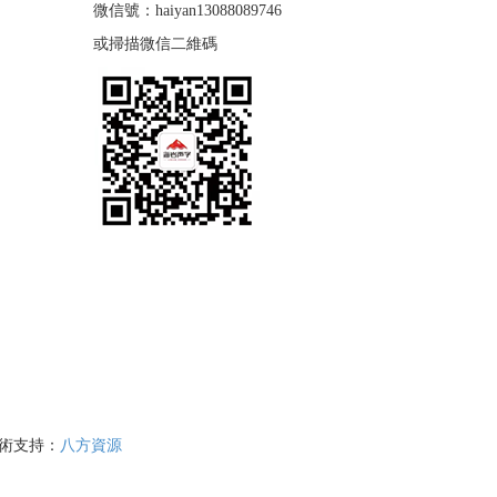
微信號：haiyan13088089746
或掃描微信二維碼
術支持：
八方資源