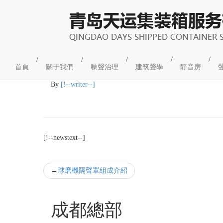
企業(yè)新聞
/
/
/
/
/
首頁
關于我們
噪聲治理
建筑聲學
靜音房
09
2021-09
By
[!--writer--]
[!--newstext--]
球磨機隔聲罩組成介紹
成都總部
工