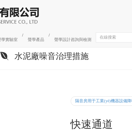
/
/
聲學實驗室
聲學產品
聲學設計咨詢與檢測
水泥廠噪音治理措施
隔音房用于工業(yè)機器設備
程快報
快速通道
[更多...]