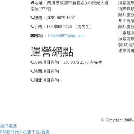
地址：四川省成都市新都區(qū)寶光大道
海巖聲
南段1271號
街降噪項目
熱烈慶
總機：(028) 6679 1397
拿下溫
手機：130 8808 9746 （周先生）
熱烈慶
工廠越
郵箱：
1286556977@qq.com
海巖聲學
發(fā
運營網點
遂寧聲
云南項目咨詢：136 9875 2578 左先生
陜西項目咨詢：
湖北項目咨詢：
© Copyright 2008
撥打電話
RM新时代手机版下载-首页