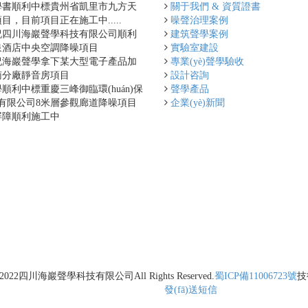
學書順利中標貴州省凱里市九方天
關于我們 & 資質證書
，目前項目正在施工中.....
噪聲治理案例
祝四川海巖聲學科技有限公司順利
建筑聲學案例
泉酒店中央空調降噪項目
實驗室建設
祝海巖聲學拿下某大型電子產品加
專業(yè)聲學驗收
南分廠靜音房項目
設計咨詢
順利中標重慶三峰御臨環(huán)保
聲學產品
)電有限公司8米層參觀廊道降噪項目
企業(yè)新聞
屏障順利施工中
-2022
四川海巖聲學科技有限公司
All Rights Reserved.
蜀ICP備11006723號
技
發(fā)送短信