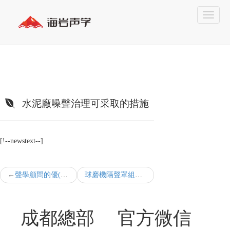
水泥廠噪聲治理可采取的措施
[!--newstext--]
聲學顧問的優(yōu)點
球磨機隔聲罩組成介紹
成都總部
官方微信