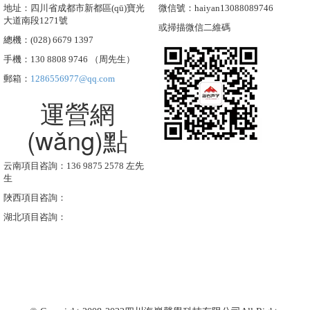
地址：四川省成都市新都區(qū)寶光
微信號：haiyan13088089746
大道南段1271號
或掃描微信二維碼
總機：(028) 6679 1397
手機：130 8808 9746 （周先生）
郵箱：
1286556977@qq.com
運營網
(wǎng)點
云南項目咨詢：136 9875 2578 左先
生
陜西項目咨詢：
湖北項目咨詢：