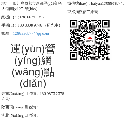
地址：四川省成都市新都區(qū)寶光
微信號(hào)：haiyan13088089746
大道南段1271號(hào)
或掃描微信二維碼
總機(jī)：(028) 6679 1397
手機(jī)：130 8808 9746 （周先生）
郵箱：
1286556977@qq.com
運(yùn)營
(yíng)網
(wǎng)點
(diǎn)
云南項(xiàng)目咨詢：136 9875 2578
左先生
陜西項(xiàng)目咨詢：
湖北項(xiàng)目咨詢：