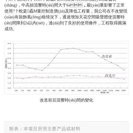
(zhǎng)，中高頻混響時(shí)間大于6s，嚴(yán)重影響了正常
使用?？蛻粢蟊M量控制造價(jià)及降低工程量，我公司在不改變現
(xiàn)有裝飾風(fēng)格情況下，通過增加天花空間吸聲體使混響時
(shí)間降到2s以內(nèi)，達(dá)到了良好的使用條件，工程取得圓滿
成功。
改造前后混響時(shí)間的變化