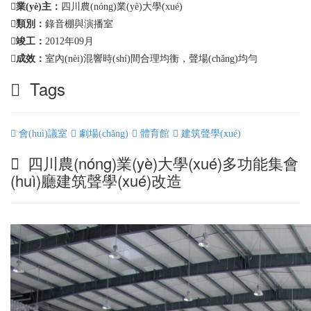
業(yè)主：
四川農(nóng)業(yè)大學(xué)
類別：
錄音棚與演播室
竣工：
2012年09月
成效：
室內(nèi)混響時(shí)間合理均衡，聲場(chǎng)均勻
Tags
會(huì)議室
劇場(chǎng)
體育館
建筑聲學(xué)
四川農(nóng)業(yè)大學(xué)多功能集會
(huì)廳建筑聲學(xué)改造