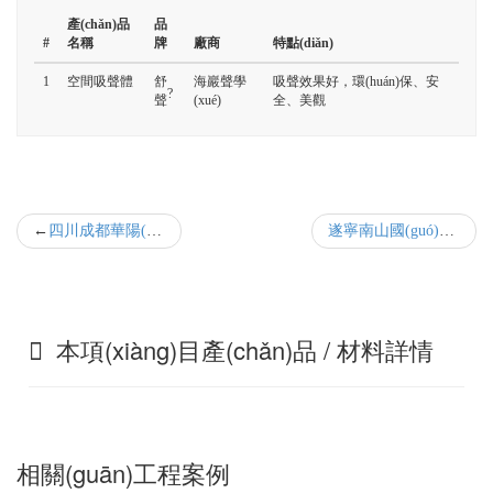
產(chǎn)品
品
#
名稱
牌
廠商
特點(diǎn)
1
空間吸聲體
舒
海巖聲學
吸聲效果好，環(huán)保、安
?
聲
(xué)
全、美觀
四川成都華陽(yáng)音樂花園琴房聲學(xué)裝修
遂寧南山國(guó)際學(xué)校形體教室
本項(xiàng)目產(chǎn)品 / 材料詳情
相關(guān)工程案例