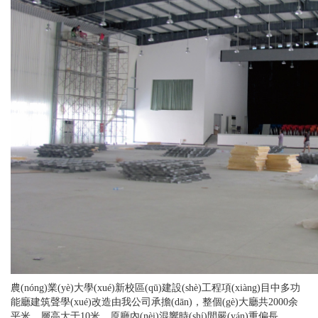
農(nóng)業(yè)大學(xué)新校區(qū)建設(shè)工程項(xiàng)目中多功
能廳建筑聲學(xué)改造由我公司承擔(dān)，整個(gè)大廳共2000余
平米，層高大于10米，原廳內(nèi)混響時(shí)間嚴(yán)重偏長