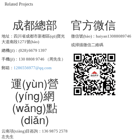
Related Projects
成都總部
官方微信
地址：四川省成都市新都區(qū)寶光
微信號(hào)：haiyan13088089746
大道南段1271號(hào)
或掃描微信二維碼
總機(jī)：(028) 6679 1397
手機(jī)：130 8808 9746 （周先生）
郵箱：
1286556977@qq.com
運(yùn)營
(yíng)網
(wǎng)點
(diǎn)
云南項(xiàng)目咨詢：136 9875 2578
左先生