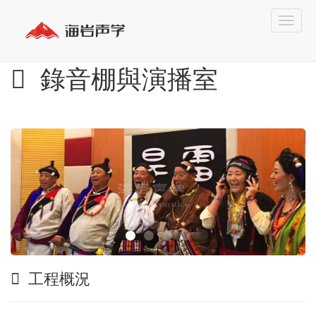
錄音棚與演播室
工程概況