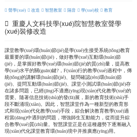
聲學(xué)
改造
智慧教室
隔音
學(xué)校
教育
重慶人文科技學(xué)院智慧教室聲學
(xué)裝修改造
課堂教學(xué)環(huán)節(jié)是學(xué)生接受系統(tǒng)教育
最重要的環(huán)節(jié)，做好教學(xué)互動環(huán)節
(jié)，是掌握好教學(xué)環(huán)節(jié)的質(zhì)量，提高教
學(xué)水平的關(guān)鍵?，F(xiàn)行的教學(xué)過程中，傳
統(tǒng)的講解環(huán)節(jié)、疑問確認(rèn)環(huán)節
(jié)、提問互動環(huán)節(jié)、課堂小測試環(huán)節(jié)存
在諸多問題，已經(jīng)不適應(yīng)現(xiàn)代化教學(xué)的
需要。隨著信息技術(shù)的發(fā)展，新的教育技術(shù)手
段不斷涌現(xiàn)。因此，智慧課堂作為一種新型的教育形
式和現(xiàn)代化教學(xué)手段，綜合解決教育教學(xué)過
程當(dāng)中遇到的問題，增強師生互動能力，從而提升綜
合教學(xué)質(zhì)量。智慧課堂正是在這種趨勢下逐漸
融入
現(xiàn)代化
課堂教育環(huán)境中并推廣應(yīng)用
。