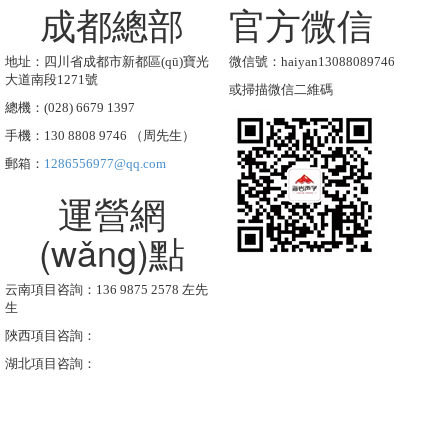
成都總部
官方微信
地址：四川省成都市新都區(qū)寶光
微信號：haiyan13088089746
大道南段1271號
或掃描微信二維碼
總機：(028) 6679 1397
手機：130 8808 9746 （周先生）
郵箱：
1286556977@qq.com
運營網
(wǎng)點
云南項目咨詢：136 9875 2578 左先
生
陜西項目咨詢：
湖北項目咨詢：