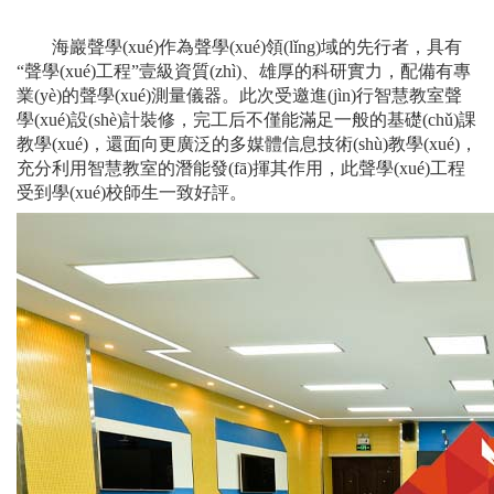
海巖聲學(xué)作為聲學(xué)領(lǐng)域的先行者，具有
“聲學(xué)工程”壹級資質(zhì)、雄厚的科研實力，配備有專
業(yè)的聲學(xué)測量儀器。此次受邀進(jìn)行智慧教室聲
學(xué)設(shè)計裝修，完工后不僅能滿足一般的基礎(chǔ)課
教學(xué)，還面向更廣泛的多媒體信息技術(shù)教學(xué)，
充分利用智慧教室的潛能發(fā)揮其作用，此聲學(xué)工程
受到學(xué)校師生一致好評。