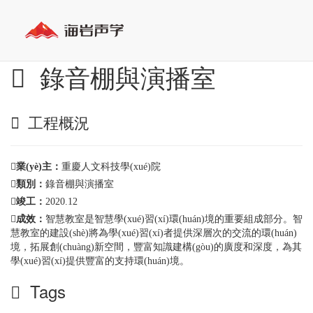
錄音棚與演播室
工程概況
業(yè)主：
重慶人文科技學(xué)院
類別：
錄音棚與演播室
竣工：
2020.12
成效：
智慧教室是智慧學(xué)習(xí)環(huán)境的重要組成部分。智
慧教室的建設(shè)將為學(xué)習(xí)者提供深層次的交流的環(huán)
境，拓展創(chuàng)新空間，豐富知識建構(gòu)的廣度和深度，為其
學(xué)習(xí)提供豐富的支持環(huán)境。
Tags