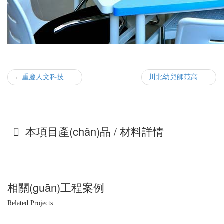
重慶人文科技學(xué)院綜藝節(jié)目演播廳聲學(xué)裝修改造
川北幼兒師范高等?？茖W(xué)校錄音棚聲學(xué)裝修工程
本項目產(chǎn)品 / 材料詳情
相關(guān)工程案例
Related Projects