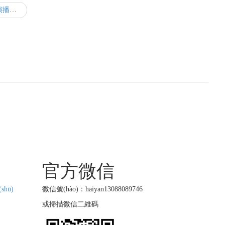
重慶人文科技學(xué)院綜藝節(jié)目演播廳聲學(xué)裝修改造
官方微信
shū)
微信號(hào)：haiyan13088089746
或掃描微信二維碼