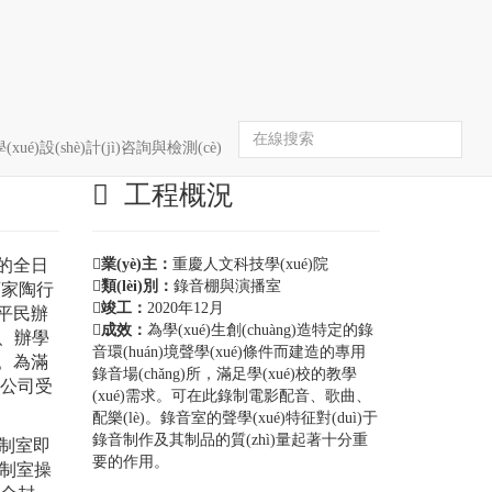
首頁(yè)
錄音棚與演播室
案例詳情
(xué)設(shè)計(jì)咨詢與檢測(cè)
工程概況
主管的全日
業(yè)主：
重慶人文科技學(xué)院
類(lèi)別：
錄音棚與演播室
教育家陶行
竣工：
2020年12月
高水平民辦
成效：
為學(xué)生創(chuàng)造特定的錄
、辦學
音環(huán)境聲學(xué)條件而建造的專用
。為滿
錄音場(chǎng)所，滿足學(xué)校的教學
有限公司受
(xué)需求。可在此錄制電影配音、歌曲、
。
配樂(lè)。錄音室的聲學(xué)特征對(duì)于
錄音制作及其制品的質(zhì)量起著十分重
)控制室即
要的作用。
)控制室操