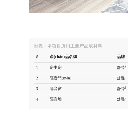
#
產(chǎn)品名稱
品牌
?
1
房中房
舒聲
?
2
隔音門(mén)
舒聲
?
3
隔音窗
舒聲
?
4
隔音墻
舒聲