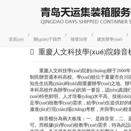
錄音棚與演播室
/
/
/
/
首頁(yè)
關(guān)于我們
噪聲治理
建筑聲學(xué)
重慶人文科技學(xué)院錄音棚
重慶人文科技學(xué)院創(chuàng)辦于
2000
制民辦普通本科高校。學(xué)校位于重慶市合川
知先生抗戰(zhàn)時(shí)期重慶辦學(xué)之地。
本科高校作為辦學(xué)的第一要旨，認(rèn)真踐行陶
(xué)特色鮮明、人才培養(yǎng)水平高、技術(shù)
足學(xué)校教學(xué)需求，給學(xué)生提供
邀進(jìn)行現(xiàn)場(chǎng)考察，并與學(
錄音棚分為兩大板塊：一、是錄音室
，
二
可。而根據(jù)學(xué)校教學(xué)需求，