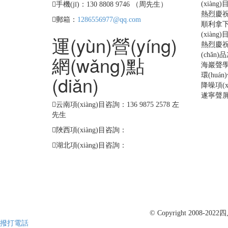
(xiàng
手機(jī)：130 8808 9746 （周先生）
熱烈慶祝
郵箱：
1286556977@qq.com
順利拿下
(xiàng)
運(yùn)營(yíng)
熱烈慶祝
(chǎn
網(wǎng)點
海巖聲學(
環(huá
(diǎn)
降噪項(xi
遂寧聲
云南項(xiàng)目咨詢：136 9875 2578 左
先生
陜西項(xiàng)目咨詢：
湖北項(xiàng)目咨詢：
© Copyright 2008-2022
四
撥打電話