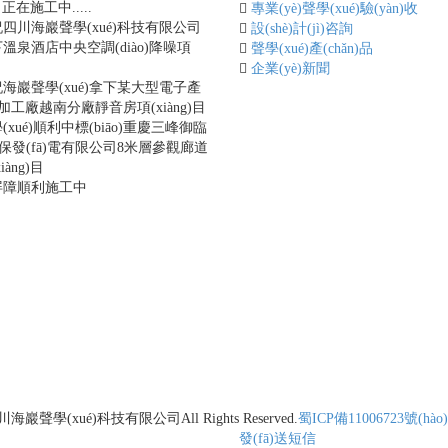
)目正在施工中.....
專業(yè)聲學(xué)驗(yàn)收
四川海巖聲學(xué)科技有限公司
設(shè)計(jì)咨詢
溫泉酒店中央空調(diào)降噪項
聲學(xué)產(chǎn)品
目
企業(yè)新聞
海巖聲學(xué)拿下某大型電子產
)品加工廠越南分廠靜音房項(xiàng)目
xué)順利中標(biāo)重慶三峰御臨
n)保發(fā)電有限公司8米層參觀廊道
àng)目
屏障順利施工中
川海巖聲學(xué)科技有限公司
All Rights Reserved.
蜀ICP備11006723號(hào)
發(fā)送短信