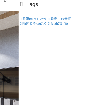
全封
Tags
聲學(xué)
改造
錄音
錄音棚
,
隔音
學(xué)校
設(shè)計(jì)