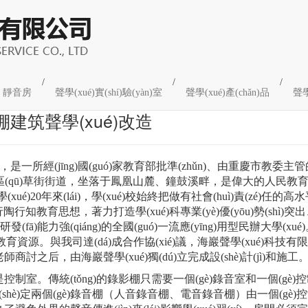
/
/
/
靜音房
聲學(xué)實(shí)驗(yàn)室
聲學(xué)產(chǎn)品
聲學
建筑聲學(xué)改造
年，是一所經(jīng)國(guó)家教育部批準(zhǔn)、由重慶市教委
區(qū)草街街道，坐落于鳳凰山麓、鐘鼓溪畔，是偉大的人民
辦學(xué)20年來(lái)，學(xué)校始終把做有社會(huì)責(zé)任的
行知教育思想，著力打造學(xué)科專業(yè)優(yōu)勢(shì)突出
研發(fā)能力強(qiáng)的全國(guó)一流應(yīng)用型民辦大學(xué)
好的教育資源。與我司達(dá)成合作協(xié)議，海巖聲學(xué)科技
xué)校老師商討之后，由海巖聲學(xué)獨(dú)立完成設(shè)計(jì)和施工
、是控制室。傳統(tǒng)的錄影棚只需要一個(gè)錄音室和一個(gè
特為此設(shè)定兩個(gè)錄音棚（人音錄音棚、電音錄音棚）由一個(gè