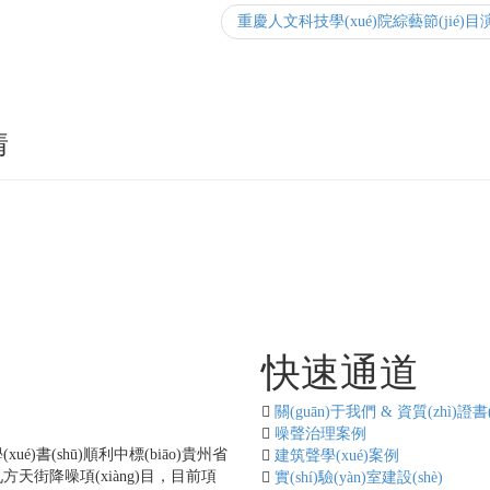
情
程快報
快速通道
ào)
關(guān)于我們 & 資質(zhì)證書(
[更多...]
噪聲治理案例
xué)書(shū)順利中標(biāo)貴州省
建筑聲學(xué)案例
天街降噪項(xiàng)目，目前項
實(shí)驗(yàn)室建設(shè)