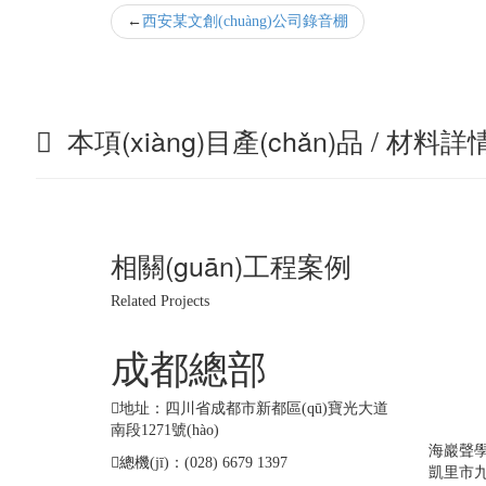
西安某文創(chuàng)公司錄音棚
本項(xiàng)目產(chǎn)品 / 材料詳
相關(guān)工程案例
Related Projects
成都總部
工
(b
地址：四川省成都市新都區(qū)寶光大道
南段1271號(hào)
海巖聲學(
總機(jī)：(028) 6679 1397
凱里市九方