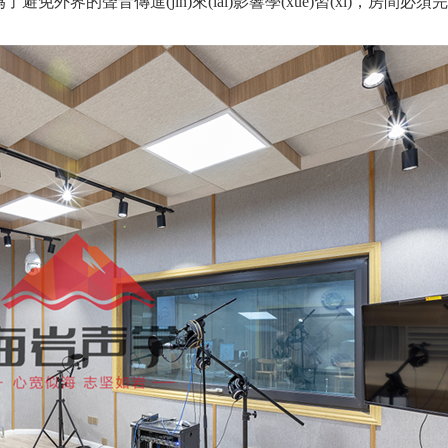
免外界的聲音傳進(jìn)來(lái)影響學(xué)習(xí)，
房
間必須完